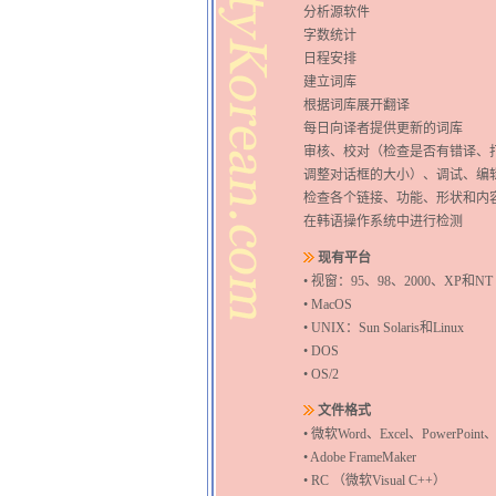
分析源软件
字数统计
日程安排
建立词库
根据词库展开翻译
每日向译者提供更新的词库
审核、校对（检查是否有错译、
调整对话框的大小）、调试、编
检查各个链接、功能、形状和内
在韩语
操作系统
中进行检测
现有平台
•
视窗：
95
、
98
、
2000
、
XP
和
NT
• MacOS
• UNIX
：
Sun Solaris
和
Linux
• DOS
• OS/2
文件格式
•
微软
Word
、
Excel
、
PowerPoint
• Adobe FrameMaker
• RC
（
微软
Visual C++
）