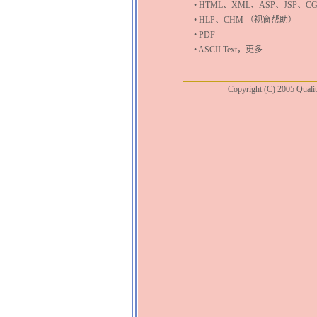
• HTML
、
XML
、
ASP
、
JSP
、
CG
• HLP
、
CHM
（视窗帮助）
• PDF
• ASCII Text
，更多
...
Copyright (C) 2005 Qualit